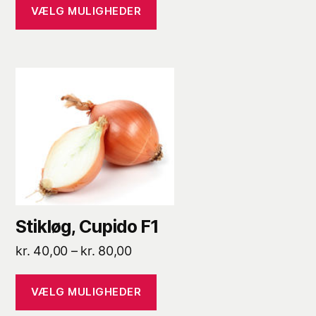
til
VÆLG MULIGHEDER
kr. 80,00
Dette
vare
har
flere
varianter.
Mulighederne
kan
vælges
Stikløg, Cupido F1
på
varesiden
Prisinterval:
kr.
40,00
–
kr.
80,00
kr. 40,00
til
VÆLG MULIGHEDER
kr. 80,00