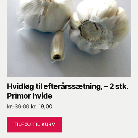
Hvidløg til efterårssætning, – 2 stk.
Primor hvide
Den
Den
kr.
39,00
kr.
19,00
oprindelige
aktuelle
pris
pris
TILFØJ TIL KURV
var:
er: