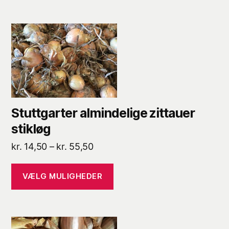
Dette
vare
har
flere
varianter.
Mulighederne
Stuttgarter almindelige zittauer
kan
vælges
stikløg
på
Prisinterval:
kr.
14,50
–
kr.
55,50
varesiden
kr. 14,50
til
VÆLG MULIGHEDER
kr. 55,50