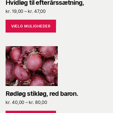
Hvidløg til efterårssætning,
Prisinterval:
kr.
19,00
–
kr.
47,00
kr. 19,00
til
VÆLG MULIGHEDER
kr. 47,00
Dette
vare
har
flere
varianter.
Mulighederne
kan
Rødløg stikløg, red baron.
vælges
Prisinterval:
kr.
40,00
–
kr.
80,00
på
kr. 40,00
varesiden