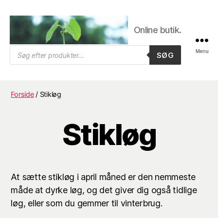
Online butik.
Trifolium
Products
Menu
SØG
search
Frø,
Byens
frøhandel
Forside
/ Stikløg
Stikløg
At sætte stikløg i april måned er den nemmeste
måde at dyrke løg, og det giver dig også tidlige
løg, eller som du gemmer til vinterbrug.