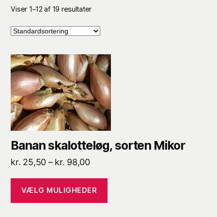
Viser 1–12 af 19 resultater
Dette
vare
har
flere
varianter.
Mulighederne
kan
Banan skalotteløg, sorten Mikor
vælges
Prisinterval:
kr.
25,50
–
kr.
98,00
på
kr. 25,50
varesiden
til
VÆLG MULIGHEDER
kr. 98,00