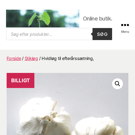
Online butik.
Trifolium
Products
Menu
SØG
search
Frø,
Byens
frøhandel
Forside
/
Stikløg
/ Hvidløg til efterårssætning,
BILLIGT