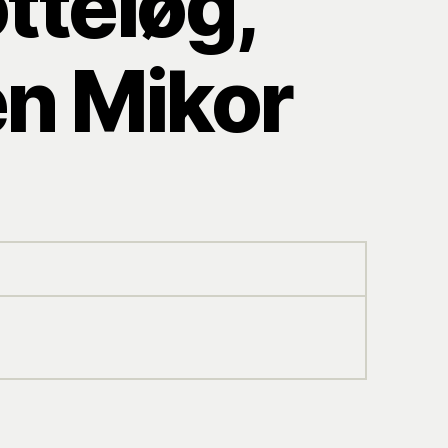
tteløg,
en Mikor