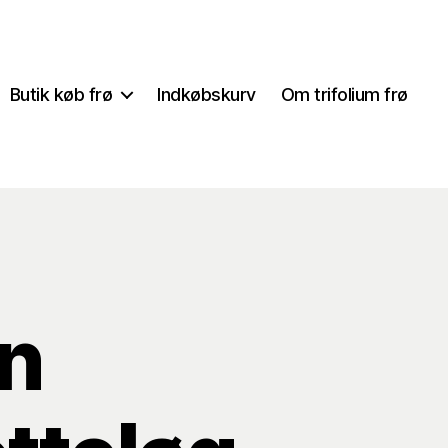
Butik køb frø
Indkøbskurv
Om trifolium frø
n