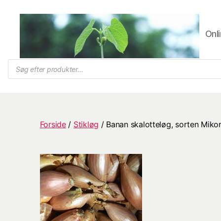
Onli
Trifolium
Products
search
Frø,
Byens
frøhandel
Forside
/
Stikløg
/ Banan skalotteløg, sorten Miko