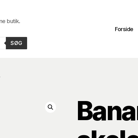
ne butik.
Forside
SØG
r
Bana