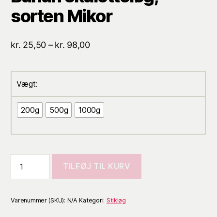
sorten Mikor
Prisinterval:
kr.
25,50
–
kr.
98,00
kr. 25,50
til
kr. 98,00
Vægt:
200g
500g
1000g
TILFØJ TIL KURV
Varenummer (SKU):
N/A
Kategori:
Stikløg