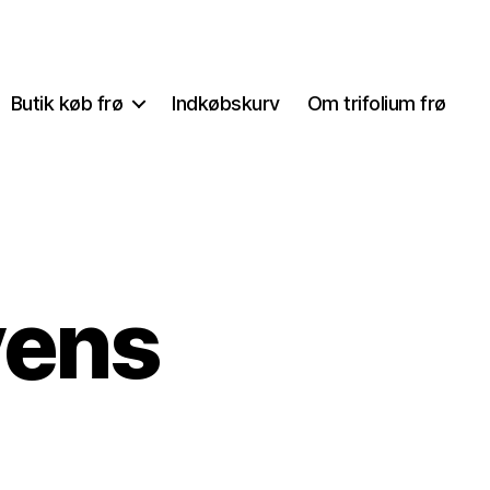
Butik køb frø
Indkøbskurv
Om trifolium frø
yens