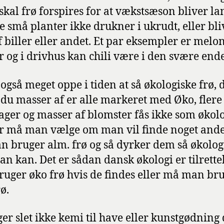
skal frø forspires for at vækstsæson bliver la
de små planter ikke drukner i ukrudt, eller bli
af biller eller andet. Et par eksempler er melon
 og i drivhus kan chili være i den svære ende
 også meget oppe i tiden at så økologiske frø,
 du masser af er alle markeret med Øko, flere
ager og masser af blomster fås ikke som økol
er må man vælge om man vil finde noget andet
 bruger alm. frø og så dyrker dem så økolog
n kan. Det er sådan dansk økologi er tilrettel
uger øko frø hvis de findes eller må man br
ø.
ger slet ikke kemi til have eller kunstgødning 