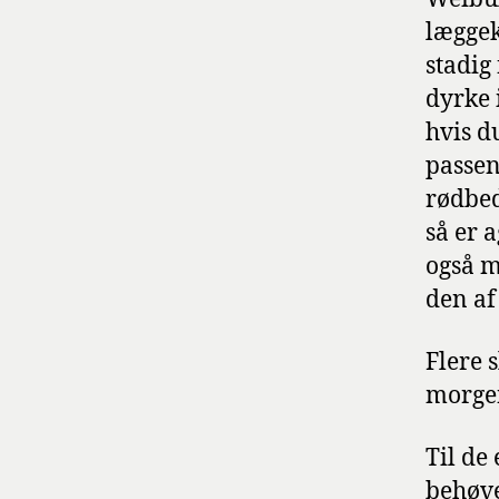
læggek
stadig
dyrke 
hvis d
passen
rødbed
så er 
også m
den af
Flere 
morge
Til de
behøve