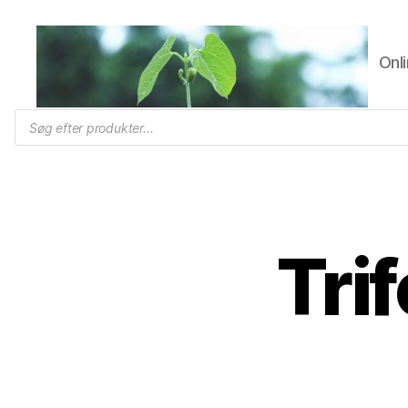
Onli
Trifolium
Products
search
Frø,
Byens
frøhandel
Tri