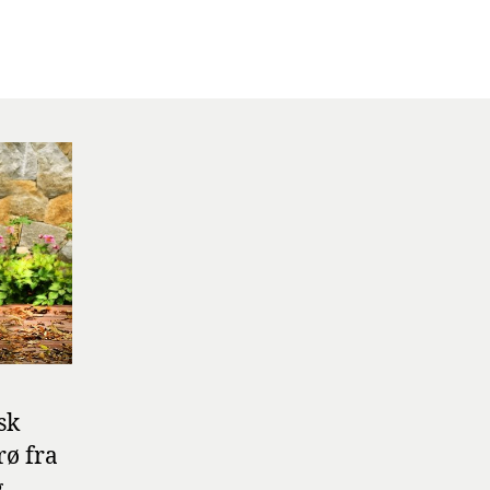
sk
rø fra
g