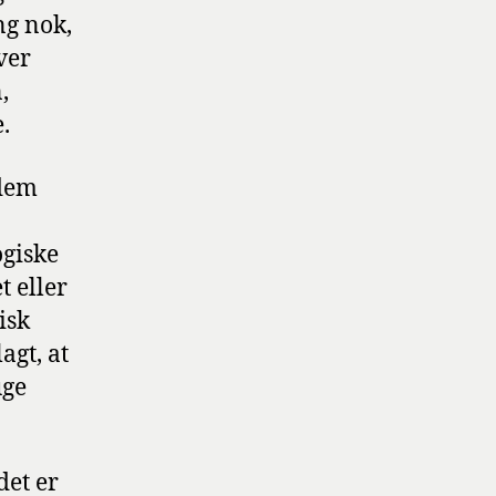
ng nok,
ver
,
.
 dem
ogiske
 eller
isk
agt, at
uge
det er