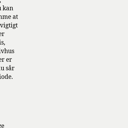
u kan
emme at
vigtigt
er
s,
rivhus
er er
du sår
iode.
ge