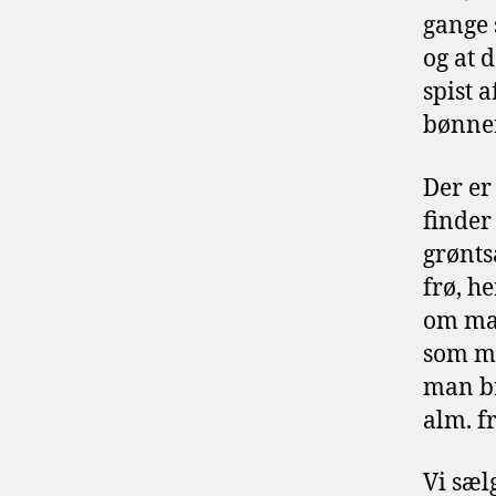
gange 
og at 
spist 
bønner
Der er
finder
grønts
frø, h
om man
som ma
man br
alm. fr
Vi sæl