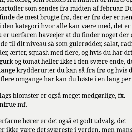
artofler som sendes fra midten af februar. D
 finde de mest brugte frø, der er frø der er n
i den kategori hvor alle kan være med, det er 
u er uerfaren haveejer at du finder noget der 
de til dit niveau så som gulerødder, salat, radi
er, ærter, squash med flere, og hvis du har d
agurk og tomat heller ikke i den svære ende, d
ange krydderurter du kan så fra frø og hvis 
 flere omgange har kan du høste i en lang per
slags blomster er også meget medgørlige, fx.
nfrue mf.
 erfarne hører er det også et godt udvalg, det
r ikke være det sværeste i verden, men man