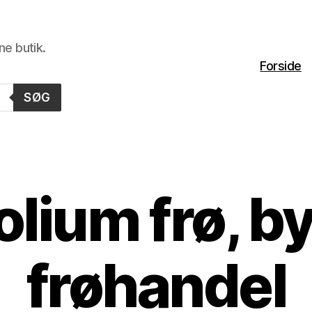
ne butik.
Forside
SØG
folium frø, b
frøhandel