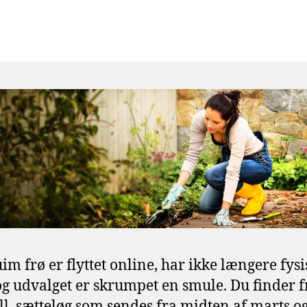
uim frø er flyttet online, har ikke længere fysi
og udvalget er skrumpet en smule. Du finder f
l, sætteløg som sendes fra midten af marts o