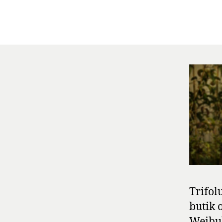
Trifol
butik 
Weibul