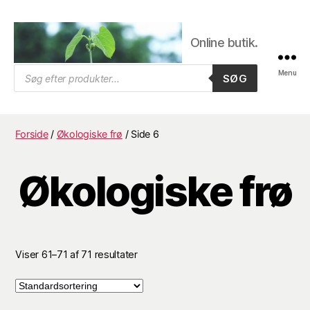
Online butik.
Trifolium
Products
Menu
SØG
search
Frø,
Byens
frøhandel
Forside
/
Økologiske frø
/ Side 6
Økologiske frø
Viser 61–71 af 71 resultater