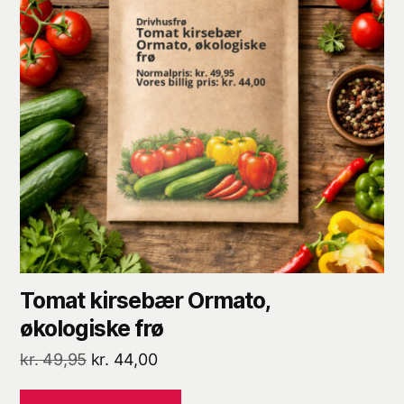
Tomat kirsebær Ormato,
økologiske frø
Den
Den
kr.
49,95
kr.
44,00
oprindelige
aktuelle