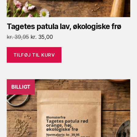
Tagetes patula lav, økologiske frø
Den
Den
kr.
39,95
kr.
35,00
oprindelige
aktuelle
pris
pris
TILFØJ TIL KURV
var:
er:
kr. 39,95.
kr. 35,00.
BILLIGT