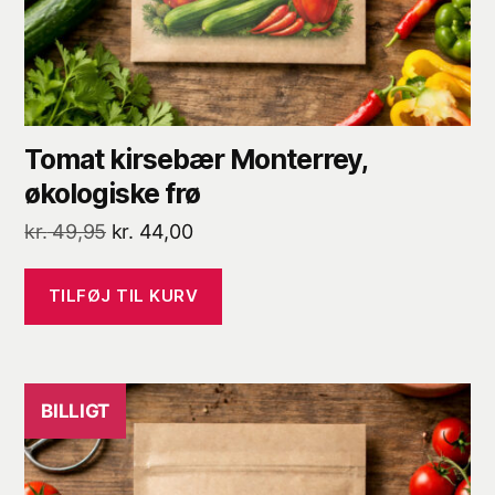
Tomat kirsebær Monterrey,
økologiske frø
Den
Den
kr.
49,95
kr.
44,00
oprindelige
aktuelle
pris
pris
TILFØJ TIL KURV
var:
er:
kr. 49,95.
kr. 44,00.
BILLIGT