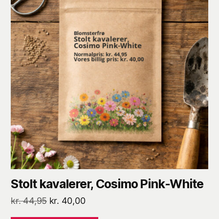
Stolt kavalerer, Cosimo Pink-White
Den
Den
kr.
44,95
kr.
40,00
oprindelige
aktuelle