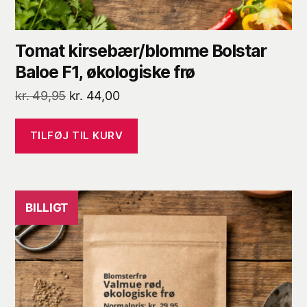
Tomat kirsebær/blomme Bolstar
Baloe F1, økologiske frø
Den
Den
kr.
49,95
kr.
44,00
oprindelige
aktuelle
pris
pris
TILFØJ TIL KURV
var:
er:
kr. 49,95.
kr. 44,00.
BILLIGT