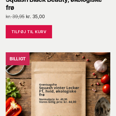
frø
Den
Den
kr.
39,95
kr.
35,00
oprindelige
aktuelle
pris
pris
TILFØJ TIL KURV
var:
er:
kr. 39,95.
kr. 35,00.
BILLIGT