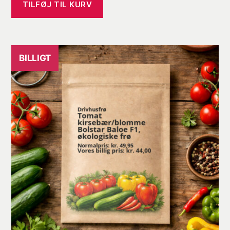
pris
pris
TILFØJ TIL KURV
var:
er:
kr. 49,95.
kr. 44,00.
BILLIGT