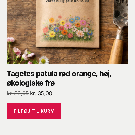
Tagetes patula rød orange, høj,
økologiske frø
Den
Den
kr.
39,95
kr.
35,00
oprindelige
aktuelle
pris
pris
TILFØJ TIL KURV
var:
er:
kr. 39,95.
kr. 35,00.