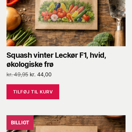
Squash vinter Leckør F1, hvid,
økologiske frø
Den
Den
kr.
49,95
kr.
44,00
oprindelige
aktuelle
pris
pris
TILFØJ TIL KURV
var:
er:
kr. 49,95.
kr. 44,00.
BILLIGT