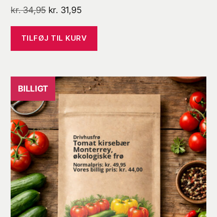
Den
Den
kr.
34,95
kr.
31,95
oprindelige
aktuelle
pris
pris
TILFØJ TIL KURV
var:
er:
kr. 34,95.
kr. 31,95.
BILLIGT