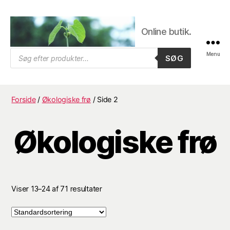
Online butik.
Trifolium
Products
Menu
SØG
search
Frø,
Byens
frøhandel
Forside
/
Økologiske frø
/ Side 2
Økologiske frø
Viser 13–24 af 71 resultater