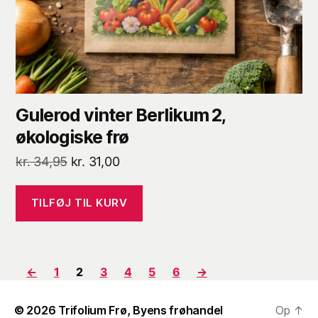
Gulerod vinter Berlikum 2,
økologiske frø
Den
Den
kr.
34,95
kr.
31,00
oprindelige
aktuelle
pris
pris
TILFØJ TIL KURV
var:
er:
kr. 34,95.
kr. 31,00.
←
1
2
3
4
5
6
→
© 2026
Trifolium Frø, Byens frøhandel
Op
↑