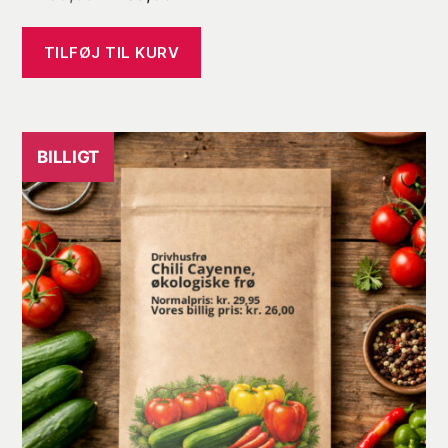
oprindelige
aktuelle
pris
pris
TILFØJ TIL KURV
var:
er:
kr. 39,95.
kr. 35,00.
BILLIGT