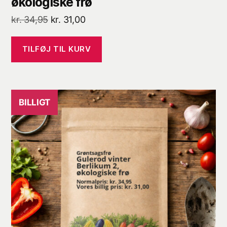
økologiske frø
Den
Den
kr.
34,95
kr.
31,00
oprindelige
aktuelle
pris
pris
TILFØJ TIL KURV
var:
er:
kr. 34,95.
kr. 31,00.
BILLIGT