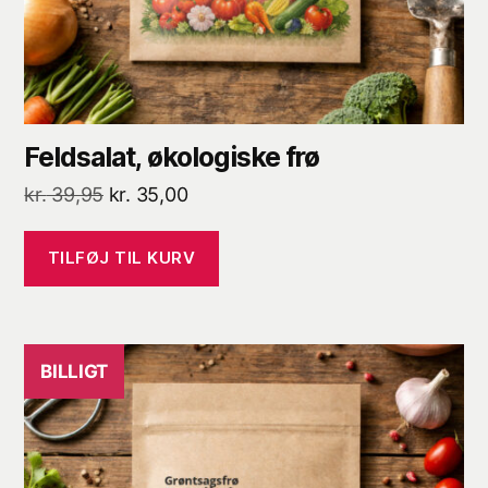
Feldsalat, økologiske frø
Den
Den
kr.
39,95
kr.
35,00
oprindelige
aktuelle
pris
pris
TILFØJ TIL KURV
var:
er:
kr. 39,95.
kr. 35,00.
BILLIGT