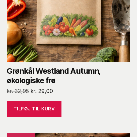
Grønkål Westland Autumn,
økologiske frø
Den
Den
kr.
32,95
kr.
29,00
oprindelige
aktuelle
pris
pris
TILFØJ TIL KURV
var:
er:
kr. 32,95.
kr. 29,00.