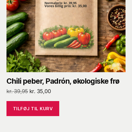
Chili peber, Padrón, økologiske frø
Den
Den
kr.
39,95
kr.
35,00
oprindelige
aktuelle
pris
pris
TILFØJ TIL KURV
var:
er:
kr. 39,95.
kr. 35,00.