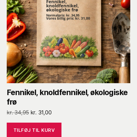
Fennikel, knoldfennikel, økologiske
frø
Den
Den
kr.
34,95
kr.
31,00
oprindelige
aktuelle
pris
pris
TILFØJ TIL KURV
var:
er: