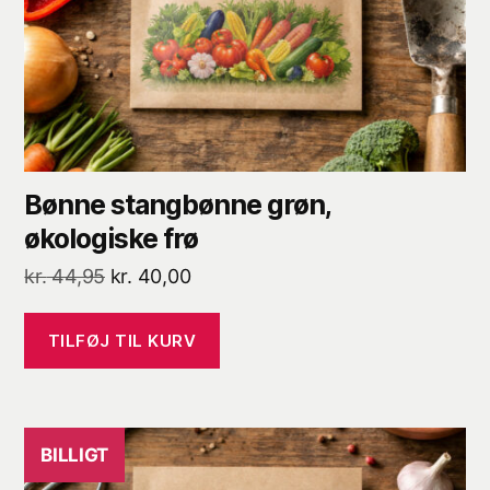
Bønne stangbønne grøn,
økologiske frø
Den
Den
kr.
44,95
kr.
40,00
oprindelige
aktuelle
pris
pris
TILFØJ TIL KURV
var:
er:
kr. 44,95.
kr. 40,00.
BILLIGT