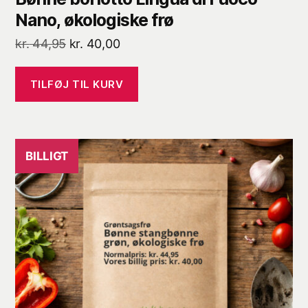
Nano, økologiske frø
Den
Den
kr.
44,95
kr.
40,00
oprindelige
aktuelle
pris
pris
TILFØJ TIL KURV
var:
er:
kr. 44,95.
kr. 40,00.
BILLIGT