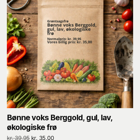
Bønne voks Berggold, gul, lav,
økologiske frø
Den
Den
kr.
39,95
kr.
35,00