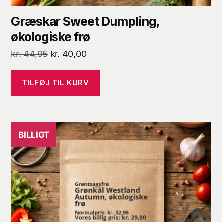
Græskar Sweet Dumpling,
økologiske frø
Den
Den
kr.
44,95
kr.
40,00
oprindelige
aktuelle
pris
pris
TILFØJ TIL KURV
var:
er:
kr. 44,95.
kr. 40,00.
BILLIGT