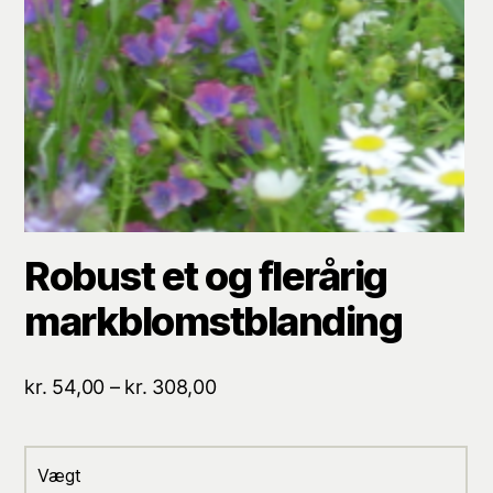
Robust et og flerårig
markblomstblanding
Prisinterval:
kr.
54,00
–
kr.
308,00
kr. 54,00
til
kr. 308,00
Vægt