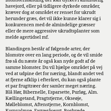
Blomsterblanding der kan dyrkes i almindelig
havejord, eller på tidligere dyrkede områder,
kræver dog at området er renset for ukrudt
herunder græs, det vil ikke kunne klarer sig i
konkurencen med de almindelige græsser
eller de mere aggressive ukrudtsplanter som
melde agertidsel mf.
Blandingen består af følgende arter, der
blomstre over en lang periode, og de vil smide
frø så du næste år også kan nyde godt af de
samme blomster. Du vil hjælpe området på vej
ved at udpine det for næring, blandt andet ved
at fjerne afklip i efteråret, du kan også plante
et par frugttræer der samler meget næring.
Blå Hør, Bibernelle, Esparsette, Purløg, Alm.
Kællingetand, Pragtstjerne, Okseøje,
Mølleblomst, Aftenstjerne, Kornblomst,
Kornvalmue, Farvegåseurt, Boghvede,