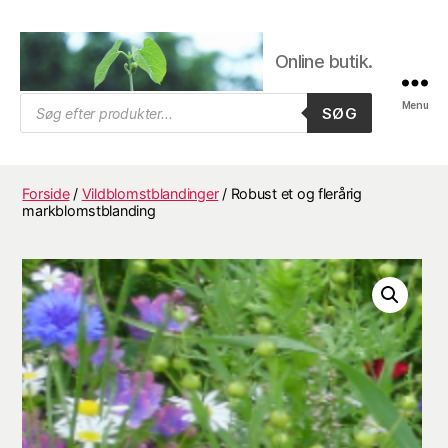
Online butik.
Trifolium
Products
Menu
SØG
search
Frø,
Byens
frøhandel
Forside
/
Vildblomstblandinger
/ Robust et og flerårig
markblomstblanding