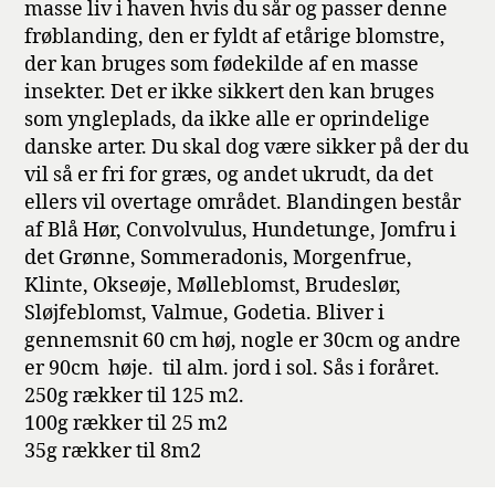
masse liv i haven hvis du sår og passer denne
frøblanding, den er fyldt af etårige blomstre,
der kan bruges som fødekilde af en masse
insekter. Det er ikke sikkert den kan bruges
som yngleplads, da ikke alle er oprindelige
danske arter. Du skal dog være sikker på der du
vil så er fri for græs, og andet ukrudt, da det
ellers vil overtage området. Blandingen består
af Blå Hør, Convolvulus, Hundetunge, Jomfru i
det Grønne, Sommeradonis, Morgenfrue,
Klinte, Okseøje, Mølleblomst, Brudeslør,
Sløjfeblomst, Valmue, Godetia. Bliver i
gennemsnit 60 cm høj, nogle er 30cm og andre
er 90cm høje. til alm. jord i sol. Sås i foråret.
250g rækker til 125 m2.
100g rækker til 25 m2
35g rækker til 8m2