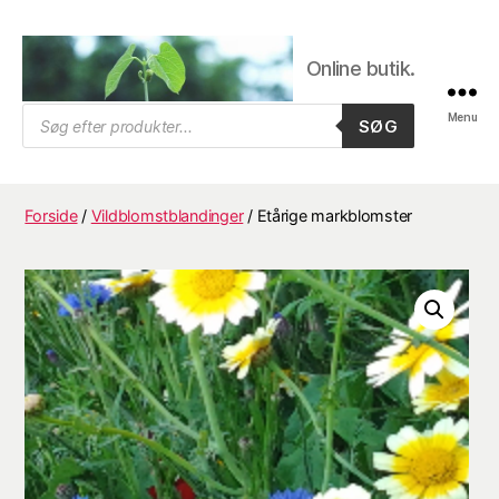
Online butik.
Trifolium
Products
Menu
SØG
search
Frø,
Byens
frøhandel
Forside
/
Vildblomstblandinger
/ Etårige markblomster