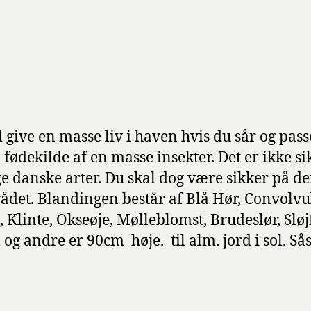
give en masse liv i haven hvis du sår og pass
 fødekilde af en masse insekter. Det er ikke 
e danske arter. Du skal dog være sikker på der 
mrådet. Blandingen består af Blå Hør, Convolv
inte, Okseøje, Mølleblomst, Brudeslør, Sløjf
 andre er 90cm høje. til alm. jord i sol. Sås 