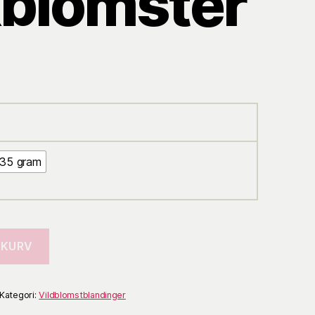
blomster
sinterval:
 42,00
 250,00
35 gram
L KURV
Kategori:
Vildblomstblandinger