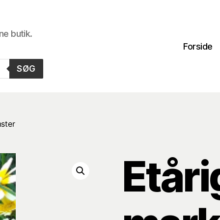
ne butik.
Forside
SØG
ster
Etåri