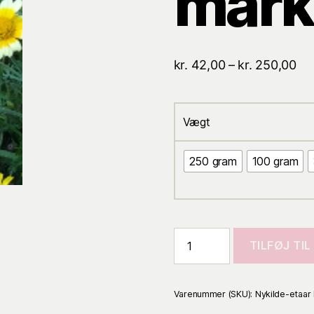
mark
Pri
kr.
42,00
–
kr.
250,00
kr.
til
kr.
Vægt
250 gram
100 gram
TILFØJ TI
Varenummer (SKU):
Nykilde-etaar