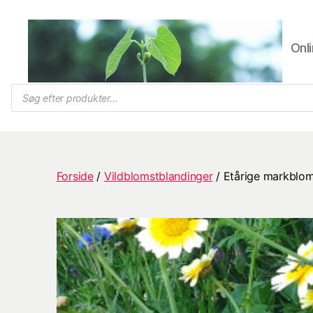
Onli
Trifolium
Products
search
Frø,
Byens
frøhandel
Forside
/
Vildblomstblandinger
/ Etårige markblom