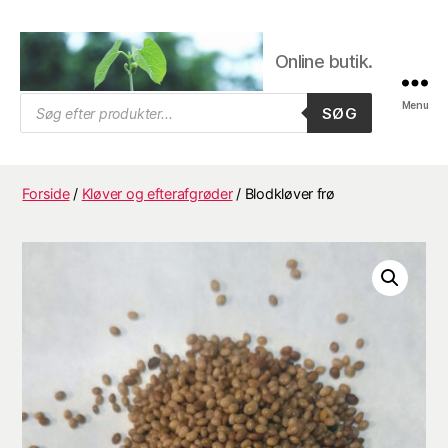
Online butik.
Trifolium
Products
Menu
SØG
search
Frø,
Byens
frøhandel
Forside
/
Kløver og efterafgrøder
/ Blodkløver frø