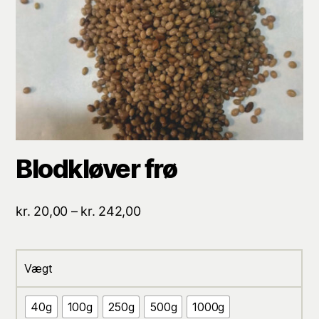
Blodkløver frø
Prisinterval:
kr.
20,00
–
kr.
242,00
kr. 20,00
til
kr. 242,00
Vægt
40g
100g
250g
500g
1000g