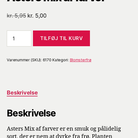
Den
Den
kr.
5,95
kr.
5,00
oprindelige
aktuelle
pris
pris
Asters
TILFØJ TIL KURV
Mix
var:
er:
af
kr. 5,95.
kr. 5,00.
farver
antal
Varenummer (SKU):
6170
Kategori:
Blomsterfrø
Beskrivelse
Beskrivelse
Asters Mix af farver er en smuk og pålidelig
sort, der er nem at dyrke fra frø. Planten