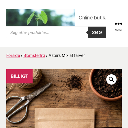
Online butik.
Trifolium
Products
Menu
SØG
search
Frø,
Byens
frøhandel
Forside
/
Blomsterfrø
/ Asters Mix af farver
BILLIGT