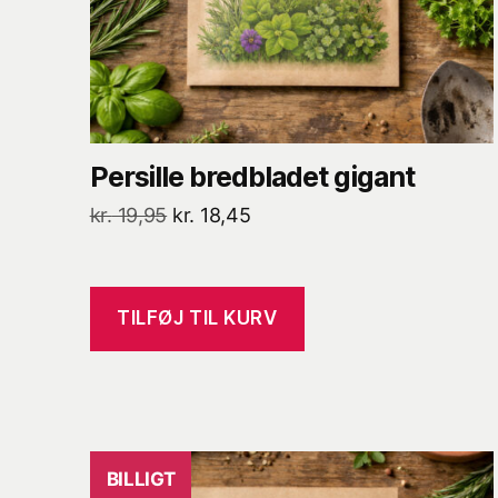
Persille bredbladet gigant
Den
Den
kr.
19,95
kr.
18,45
oprindelige
aktuelle
pris
pris
var:
er:
TILFØJ TIL KURV
kr. 19,95.
kr. 18,45.
BILLIGT