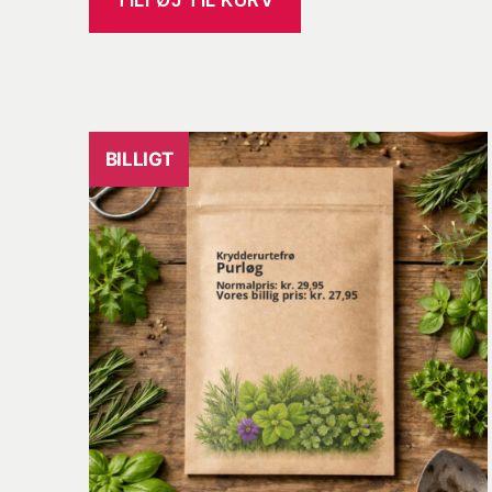
TILFØJ TIL KURV
var:
er:
kr. 39,95.
kr. 35,95.
BILLIGT