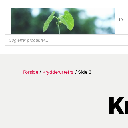
Onli
Trifolium
Products
search
Frø,
Byens
frøhandel
Forside
/
Krydderurtefrø
/ Side 3
K