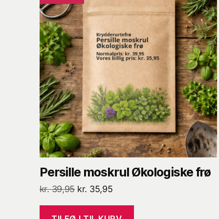
Persille moskrul Økologiske frø
Den
Den
kr.
39,95
kr.
35,95
oprindelige
aktuelle
pris
pris