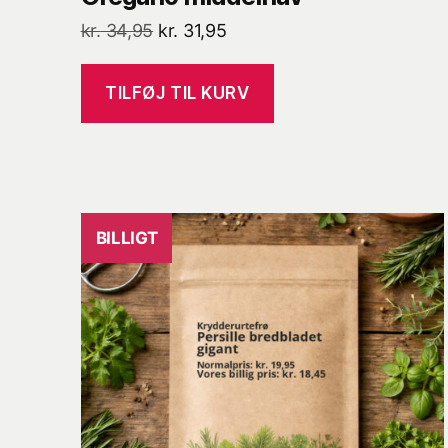
Den
Den
kr.
34,95
kr.
31,95
oprindelige
aktuelle
pris
pris
TILFØJ TIL KURV
var:
er:
kr. 34,95.
kr. 31,95.
BILLIGT