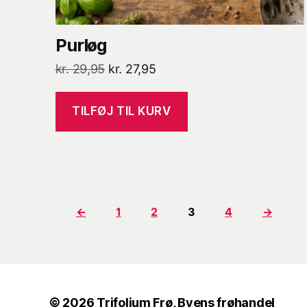
Purløg
Den
Den
kr.
29,95
kr.
27,95
oprindelige
aktuelle
pris
pris
TILFØJ TIL KURV
var:
er:
kr. 29,95.
kr. 27,95.
←
1
2
3
4
→
© 2026
Trifolium Frø, Byens frøhandel