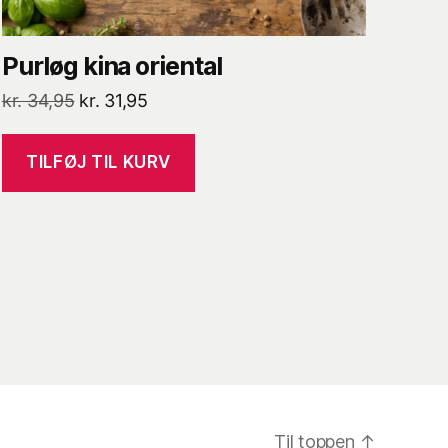
Purløg kina oriental
Den
Den
kr.
34,95
kr.
31,95
oprindelige
aktuelle
pris
pris
TILFØJ TIL KURV
var:
er:
kr. 34,95.
kr. 31,95.
Til toppen
↑