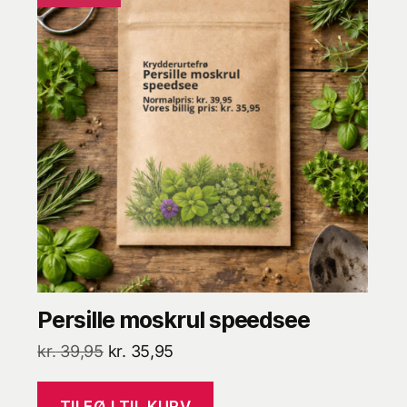
Persille moskrul speedsee
Den
Den
kr.
39,95
kr.
35,95
oprindelige
aktuelle
pris
pris