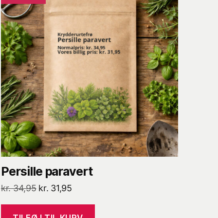
Persille paravert
Den
Den
kr.
34,95
kr.
31,95
oprindelige
aktuelle
pris
pris