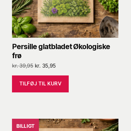
Persille glatbladet Økologiske
frø
Den
Den
kr.
39,95
kr.
35,95
oprindelige
aktuelle
pris
pris
TILFØJ TIL KURV
var:
er:
kr. 39,95.
kr. 35,95.
BILLIGT