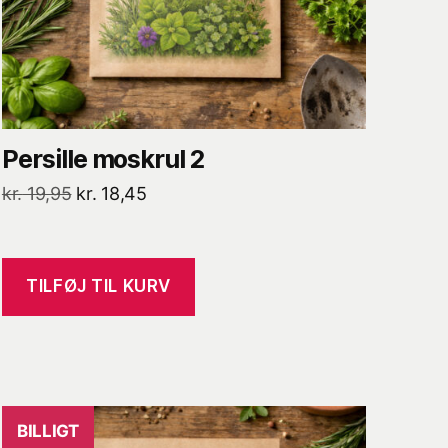
Persille moskrul 2
Den
Den
kr.
19,95
kr.
18,45
oprindelige
aktuelle
pris
pris
var:
er:
TILFØJ TIL KURV
kr. 19,95.
kr. 18,45.
BILLIGT