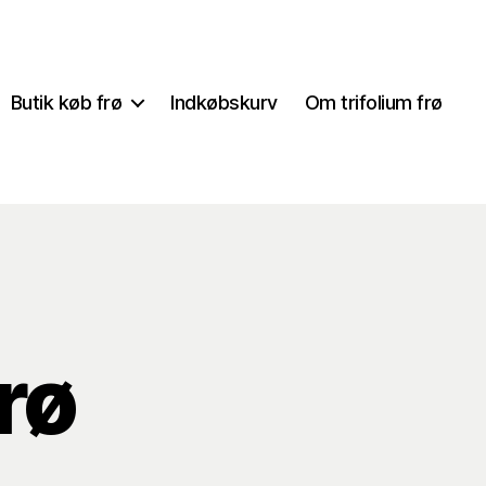
Butik køb frø
Indkøbskurv
Om trifolium frø
rø