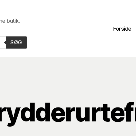
ne butik.
Forside
SØG
rydderurtef