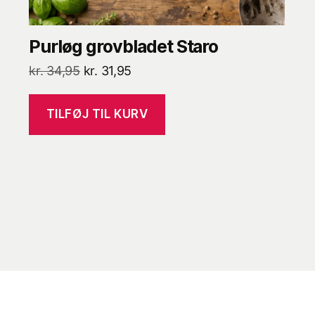
Purløg grovbladet Staro
Den
Den
kr.
34,95
kr.
31,95
oprindelige
aktuelle
pris
pris
TILFØJ TIL KURV
var:
er:
kr. 34,95.
kr. 31,95.