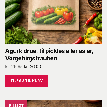
Agurk drue, til pickles eller asier,
Vorgebirgstrauben
Den
Den
kr.
29,95
kr.
26,00
oprindelige
aktuelle
pris
pris
TILFØJ TIL KURV
var:
er:
kr. 29,95.
kr. 26,00.
BILLIGT