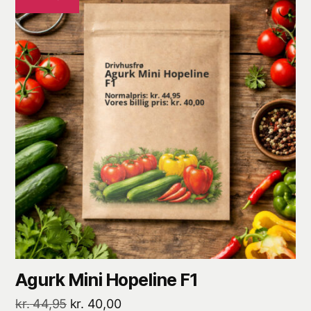
Agurk Mini Hopeline F1
Den
Den
kr.
44,95
kr.
40,00