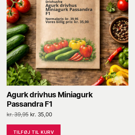
Agurk drivhus Miniagurk
Passandra F1
Den
Den
kr.
39,95
kr.
35,00
oprindelige
aktuelle
pris
pris
TILFØJ TIL KURV