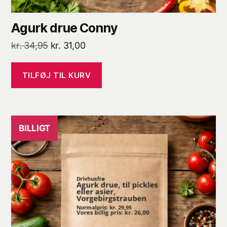
Agurk drue Conny
Den
Den
kr.
34,95
kr.
31,00
oprindelige
aktuelle
pris
pris
TILFØJ TIL KURV
var:
er:
kr. 34,95.
kr. 31,00.
BILLIGT