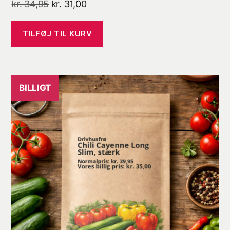
Den
Den
kr.
34,95
kr.
31,00
oprindelige
aktuelle
pris
pris
TILFØJ TIL KURV
var:
er:
kr. 34,95.
kr. 31,00.
BILLIGT