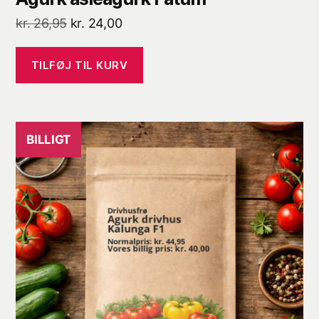
Den
Den
kr.
26,95
kr.
24,00
oprindelige
aktuelle
pris
pris
TILFØJ TIL KURV
var:
er:
kr. 26,95.
kr. 24,00.
BILLIGT