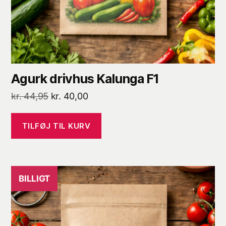
Agurk drivhus Kalunga F1
Den
Den
kr.
44,95
kr.
40,00
oprindelige
aktuelle
pris
pris
TILFØJ TIL KURV
var:
er:
kr. 44,95.
kr. 40,00.
BILLIGT