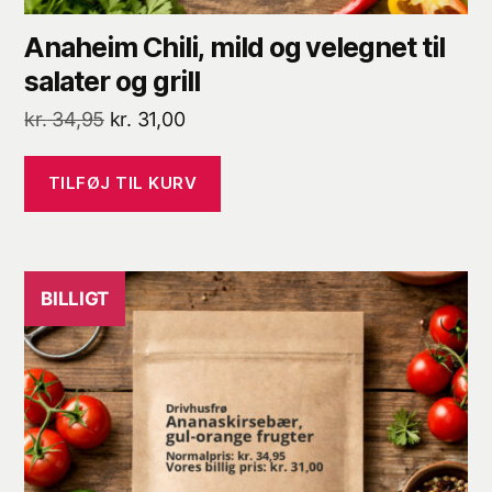
Anaheim Chili, mild og velegnet til
salater og grill
Den
Den
kr.
34,95
kr.
31,00
oprindelige
aktuelle
pris
pris
TILFØJ TIL KURV
var:
er:
kr. 34,95.
kr. 31,00.
BILLIGT