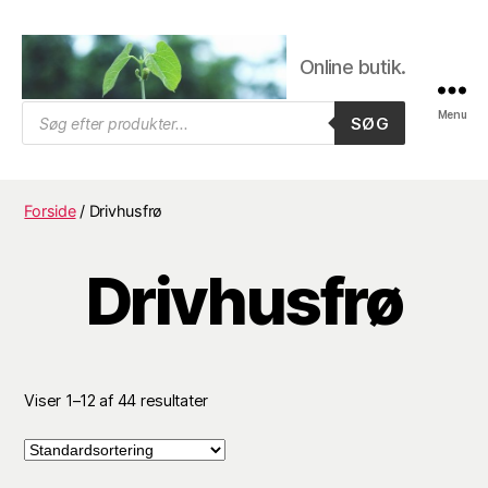
Online butik.
Trifolium
Products
Menu
SØG
search
Frø,
Byens
frøhandel
Forside
/ Drivhusfrø
Drivhusfrø
Viser 1–12 af 44 resultater