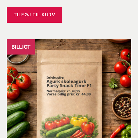
oprindelige
aktuelle
pris
pris
TILFØJ TIL KURV
var:
er:
kr. 44,95.
kr. 40,00.
BILLIGT