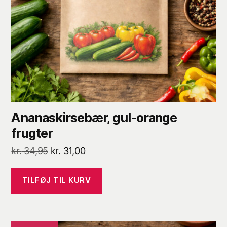
Ananaskirsebær, gul-orange
frugter
Den
Den
kr.
34,95
kr.
31,00
oprindelige
aktuelle
pris
pris
TILFØJ TIL KURV
var:
er:
kr. 34,95.
kr. 31,00.