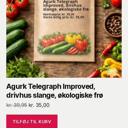
Agurk Telegraph Improved,
drivhus slange, økologiske frø
Den
Den
kr.
39,95
kr.
35,00
oprindelige
aktuelle
pris
pris
TILFØJ TIL KURV
var:
er: